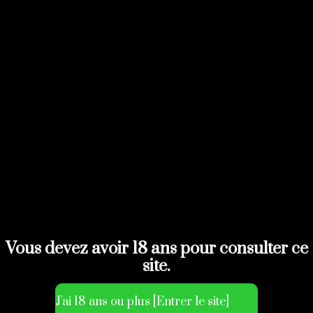
de donner réalité et cette envie d’ouverture des
sens.
Vous devez avoir 18 ans pour consulter ce
Ma volonté est de te faire…
site.
Naviguer à travers l’énergie, la douceur, la
bienveillance dans le but d’éveiller et tétiller tous les