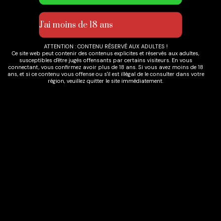
sens de ton anatomie afin de partager la mélodie de
mes mains dans les moindres recoins de ton corps.
ATTENTION : CONTENU RÉSERVÉ AUX ADULTES !
Ce site web peut contenir des contenus explicites et réservés aux adultes,
susceptibles d'être jugés offensants par certains visiteurs. En vous
connectant, vous confirmez avoir plus de 18 ans. Si vous avez moins de 18
ans, et si ce contenu vous offense ou s'il est illégal de le consulter dans votre
Rechercher
région, veuillez quitter le site immédiatement.
Étiquettes
Chocolat
Couple
Détente
Erotique
Massage
Pieds
Soins
Visage
Voyage